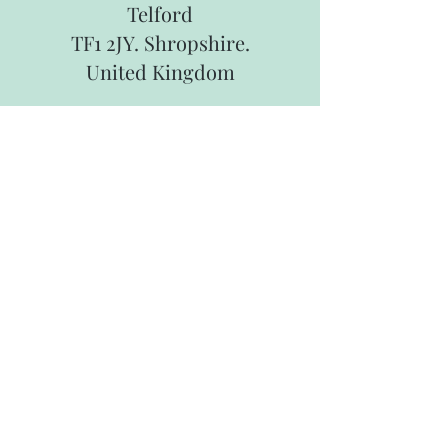
Telford
TF1 2JY. Shropshire.
United Kingdom
tseuk.t21@btinternet.com
Contact:
+44 7949162289
©2026 by TELFORD SCHOOL OF ENGLISH.
United Kingdom.